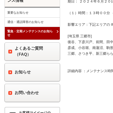
ンス情報
期日： ２０２４年６月２０日
重要なお知らせ
（１）時間：１３時００分  
通信・通話障害のお知らせ
影響エリア：下記エリアの I
緊急・定期メンテナンスのお知ら
せ
[埼玉県 三郷市]

後谷、下彦川戸、前間、田中
彦成、小谷堀、南蓮沼、駒形
よくあるご質問
三郷、さつき平、新三郷らら
（FAQ）
詳細内容 ：メンテナンス時
お知らせ
お問い合わせ
お客様マイページの