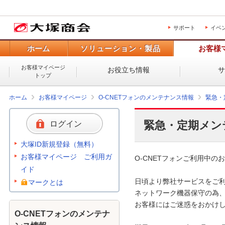
サポート
イベ
ホーム
ソリューション・製品
お客様
お客様マイページ
お役立ち情報
トップ
ホーム
お客様マイページ
O-CNETフォンのメンテナンス情報
緊急・
緊急・定期メン
ログイン
大塚ID新規登録（無料）
お客様マイページ ご利用ガ
O-CNETフォンご利用中のお
イド
日頃より弊社サービスをご利
マークとは
ネットワーク機器保守の為、
お客様にはご迷惑をおかけし
O-CNETフォンのメンテナ