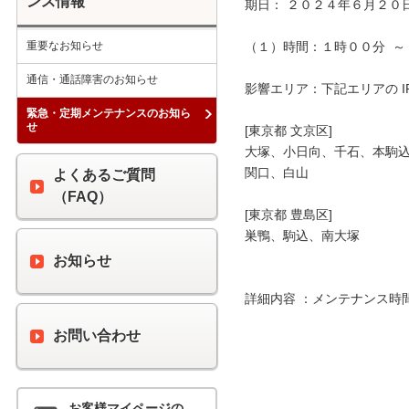
ンス情報
期日： ２０２４年６月２０日
重要なお知らせ
（１）時間：１時００分  ～ 
通信・通話障害のお知らせ
影響エリア：下記エリアの I
緊急・定期メンテナンスのお知ら
せ
[東京都 文京区]

大塚、小日向、千石、本駒込
関口、白山

よくあるご質問
（FAQ）
[東京都 豊島区]

巣鴨、駒込、南大塚

お知らせ
詳細内容 ：メンテナンス時
お問い合わせ
お客様マイページの