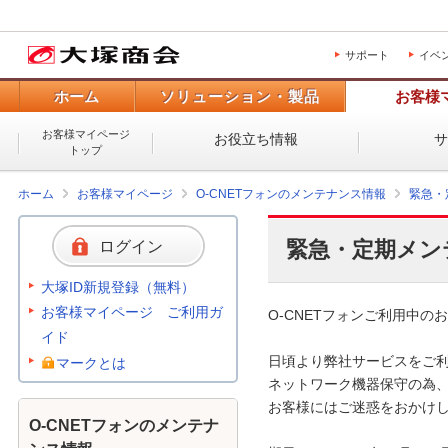
サポート
イベ
ホーム
ソリューション・製品
お客様
お客様マイページ
お役立ち情報
トップ
ホーム
お客様マイページ
O-CNETフォンのメンテナンス情報
緊急・
緊急・定期メン
ログイン
大塚ID新規登録（無料）
お客様マイページ ご利用ガ
O-CNETフォンご利用中のお
イド
日頃より弊社サービスをご利
マークとは
ネットワーク機器保守の為、
お客様にはご迷惑をおかけし
O-CNETフォンのメンテナ