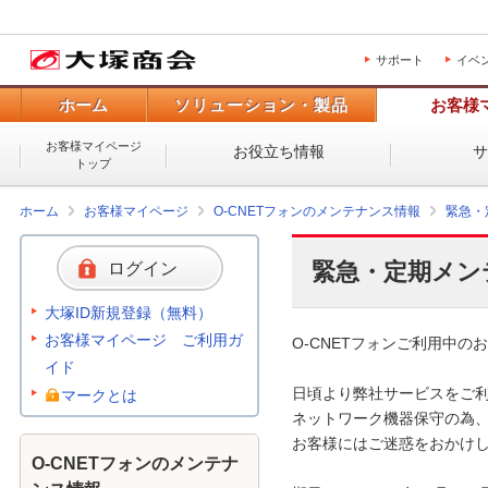
サポート
イベ
ホーム
ソリューション・製品
お客様
お客様マイページ
お役立ち情報
トップ
ホーム
お客様マイページ
O-CNETフォンのメンテナンス情報
緊急・
緊急・定期メン
ログイン
大塚ID新規登録（無料）
お客様マイページ ご利用ガ
O-CNETフォンご利用中のお
イド
日頃より弊社サービスをご利
マークとは
ネットワーク機器保守の為、
お客様にはご迷惑をおかけし
O-CNETフォンのメンテナ