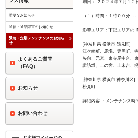
ンス情報
期日： ２０２４年７月１２日
重要なお知らせ
（１）時間：１時００分  ～ 
通信・通話障害のお知らせ
影響エリア：下記エリアの I
緊急・定期メンテナンスのお知ら
せ
[神奈川県 横浜市 鶴見区]

江ケ崎町、馬場、豊岡町、寺
矢向、元宮、東寺尾中台、東
よくあるご質問
諏訪坂、上の宮、上末吉、梶
（FAQ）
[神奈川県 横浜市 神奈川区]

松見町

お知らせ
詳細内容 ：メンテナンス時
お問い合わせ
お客様マイページの