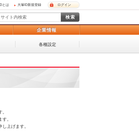
IDとは
大塚ID新規登録
ログイン
）
企業情報
各種設定
。

す。

し上げます。
