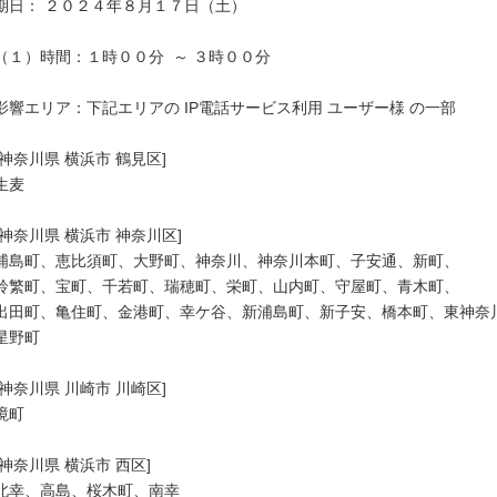
期日： ２０２４年８月１７日（土）

（１）時間：１時００分  ～ ３時００分

影響エリア：下記エリアの IP電話サービス利用 ユーザー様 の一部

[神奈川県 横浜市 鶴見区]

生麦

[神奈川県 横浜市 神奈川区]

浦島町、恵比須町、大野町、神奈川、神奈川本町、子安通、新町、

鈴繁町、宝町、千若町、瑞穂町、栄町、山内町、守屋町、青木町、

出田町、亀住町、金港町、幸ケ谷、新浦島町、新子安、橋本町、東神奈川
星野町

[神奈川県 川崎市 川崎区]

境町

[神奈川県 横浜市 西区]

北幸、高島、桜木町、南幸
