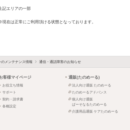
上記エリアの一部

※現在は正常にご利用頂ける状態となっております。

ォンのメンテナンス情報
通信・通話障害のお知らせ
お客様マイページ
通販(たのめーる)
お役立ち情報
法人向け通販 たのめーる
サポート
たのめーるアドバンス
契約・請求書
個人向け通販
ぱーそなるたのめーる
各種設定
介護用品通販 ケアたのめーる