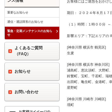
ンス情報
お客様にはご迷惑をおかけし
重要なお知らせ
期日： ２０２４年８月１７日
通信・通話障害のお知らせ
（１）時間：１時００分  ～ 
緊急・定期メンテナンスのお知ら
せ
影響エリア：下記エリアの I
[神奈川県 横浜市 鶴見区]

よくあるご質問
生麦

（FAQ）
[神奈川県 横浜市 神奈川区]

浦島町、恵比須町、大野町、
お知らせ
鈴繁町、宝町、千若町、瑞穂
出田町、亀住町、金港町、幸
星野町

お問い合わせ
[神奈川県 川崎市 川崎区]

境町

お客様マイページの