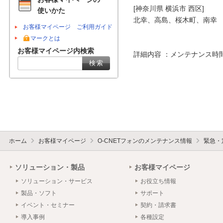
[神奈川県 横浜市 西区]

使いかた
北幸、高島、桜木町、南幸

お客様マイページ ご利用ガイド
マークとは
お客様マイページ内検索
詳細内容 ：メンテナンス時
ホーム
お客様マイページ
O-CNETフォンのメンテナンス情報
緊急・
ソリューション・製品
お客様マイページ
ソリューション・サービス
お役立ち情報
製品・ソフト
サポート
イベント・セミナー
契約・請求書
導入事例
各種設定