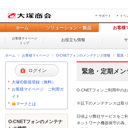
サポート
イベ
ホーム
ソリューション・製品
お客様
お客様マイページ
お役立ち情報
トップ
ホーム
お客様マイページ
O-CNETフォンのメンテナンス情報
緊急・
緊急・定期メン
ログイン
大塚ID新規登録（無料）
お客様マイページ ご利用ガ
O-CNETフォンご利用中のお
イド
※以下のメンテナンスは取り
マークとは
日頃より弊社サービスをご利
O-CNETフォンのメンテナ
ネットワーク機器保守の為、