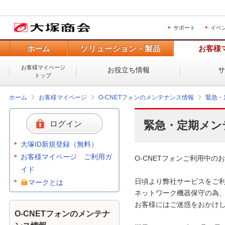
サポート
イベ
ホーム
ソリューション・製品
お客様
お客様マイページ
お役立ち情報
トップ
ホーム
お客様マイページ
O-CNETフォンのメンテナンス情報
緊急・
緊急・定期メン
ログイン
大塚ID新規登録（無料）
お客様マイページ ご利用ガ
O-CNETフォンご利用中のお
イド
日頃より弊社サービスをご利
マークとは
ネットワーク機器保守の為、
お客様にはご迷惑をおかけし
O-CNETフォンのメンテナ