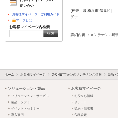
使いかた
[神奈川県 横浜市 鶴見区]

お客様マイページ ご利用ガイド
尻手

マークとは
お客様マイページ内検索
詳細内容 ：メンテナンス時
ホーム
お客様マイページ
O-CNETフォンのメンテナンス情報
緊急・
ソリューション・製品
お客様マイページ
ソリューション・サービス
お役立ち情報
製品・ソフト
サポート
イベント・セミナー
契約・請求書
導入事例
各種設定