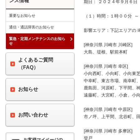
ンス情報
期日： ２０２４年９月６日（
重要なお知らせ
（１）時間：１時００分  ～ 
通信・通話障害のお知らせ
影響エリア：下記エリアの I
緊急・定期メンテナンスのお知ら
せ
[神奈川県 川崎市 川崎区]

大島、堤根、駅前本町

よくあるご質問
[神奈川県 川崎市 幸区]

（FAQ）
小向西町、小向町、小向東芝
中幸町、東古市場、南幸町、
鹿島田、河原町、下平間、神
お知らせ
遠藤町、大宮町、小倉、小向
[神奈川県 川崎市 中原区]

お問い合わせ
市ノ坪、上平間、北谷町、田
[神奈川県 川崎市 多摩区]

登戸

お客様マイページの