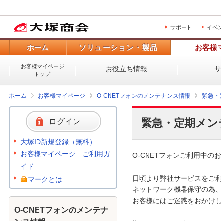
サポート
イベ
ホーム
ソリューション・製品
お客様
お客様マイページ
お役立ち情報
トップ
ホーム
お客様マイページ
O-CNETフォンのメンテナンス情報
緊急・
緊急・定期メン
ログイン
大塚ID新規登録（無料）
お客様マイページ ご利用ガ
O-CNETフォンご利用中のお
イド
日頃より弊社サービスをご利
マークとは
ネットワーク機器保守の為、
お客様にはご迷惑をおかけし
O-CNETフォンのメンテナ