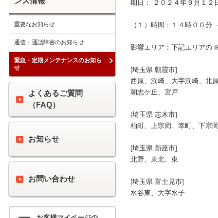
ンス情報
期日： ２０２４年９月１２日
重要なお知らせ
（１）時間：１４時００分  
通信・通話障害のお知らせ
影響エリア：下記エリアの I
緊急・定期メンテナンスのお知ら
せ
[埼玉県 朝霞市]

西原、浜崎、大字浜崎、北原
朝志ケ丘、宮戸

よくあるご質問
（FAQ）
[埼玉県 志木市]

柏町、上宗岡、幸町、下宗岡
お知らせ
[埼玉県 新座市]

北野、東北、東

お問い合わせ
[埼玉県 富士見市]

水谷東、大字水子

お客様マイページの