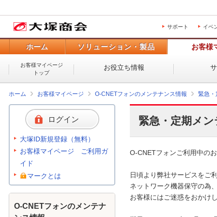
サポート
イベ
ホーム
ソリューション・製品
お客様
お客様マイページ
お役立ち情報
トップ
ホーム
お客様マイページ
O-CNETフォンのメンテナンス情報
緊急・
緊急・定期メン
ログイン
大塚ID新規登録（無料）
お客様マイページ ご利用ガ
O-CNETフォンご利用中のお
イド
日頃より弊社サービスをご利
マークとは
ネットワーク機器保守の為、
お客様にはご迷惑をおかけし
O-CNETフォンのメンテナ