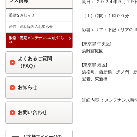
ンス情報
期日： ２０２４年９月１９日
重要なお知らせ
（１）時間：１時００分  ～ 
通信・通話障害のお知らせ
影響エリア：下記エリアの I
緊急・定期メンテナンスのお知ら
せ
[東京都 中央区]

浜離宮庭園

よくあるご質問
[東京都 港区]

（FAQ）
浜松町、西新橋、虎ノ門、新
愛宕、東新橋

お知らせ
詳細内容 ：メンテナンス時
お問い合わせ
お客様マイページの