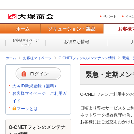
サポート
イベ
ホーム
ソリューション・製品
お客様
お客様マイページ
お役立ち情報
トップ
ホーム
お客様マイページ
O-CNETフォンのメンテナンス情報
緊急・
緊急・定期メン
ログイン
大塚ID新規登録（無料）
お客様マイページ ご利用ガ
O-CNETフォンご利用中のお
イド
日頃より弊社サービスをご利
マークとは
ネットワーク機器保守の為、
お客様にはご迷惑をおかけし
O-CNETフォンのメンテナ