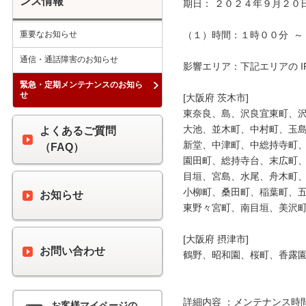
ンス情報
期日： ２０２４年９月２０日
重要なお知らせ
（１）時間：１時００分  ～ 
通信・通話障害のお知らせ
影響エリア：下記エリアの I
緊急・定期メンテナンスのお知ら
せ
[大阪府 茨木市]

東奈良、島、沢良宜東町、沢
大池、並木町、中村町、玉島
よくあるご質問
新堂、中津町、中総持寺町、
（FAQ）
園田町、総持寺台、末広町、
目垣、宮島、水尾、舟木町、
小柳町、桑田町、稲葉町、五
お知らせ
東野々宮町、南目垣、美沢町
[大阪府 摂津市]

お問い合わせ
鶴野、昭和園、桜町、香露園
詳細内容 ：メンテナンス時
お客様マイページの