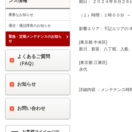
ンス情報
期日： ２０２４年９月２６日
重要なお知らせ
（１）時間：１時００分  ～ 
通信・通話障害のお知らせ
影響エリア：下記エリアの I
緊急・定期メンテナンスのお知ら
せ
[東京都 中央区]

新川、新富、八丁堀、入船、
よくあるご質問
[東京都 江東区]

（FAQ）
永代

お知らせ
詳細内容 ：メンテナンス時
お問い合わせ
お客様マイページの