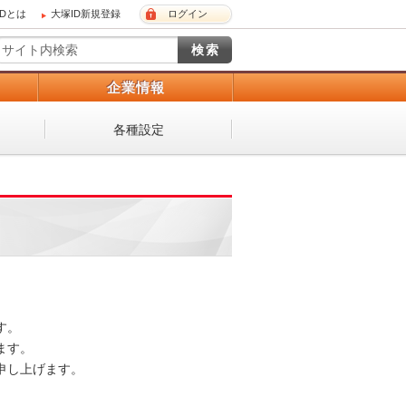
IDとは
大塚ID新規登録
ログイン
）
企業情報
各種設定
。

す。

し上げます。
