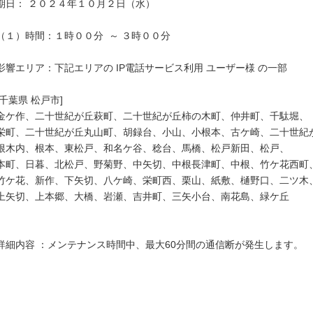
期日： ２０２４年１０月２日（水）

（１）時間：１時００分  ～ ３時００分

影響エリア：下記エリアの IP電話サービス利用 ユーザー様 の一部

[千葉県 松戸市]

金ケ作、二十世紀が丘萩町、二十世紀が丘柿の木町、仲井町、千駄堀、

栄町、二十世紀が丘丸山町、胡録台、小山、小根本、古ケ崎、二十世紀が
根木内、根本、東松戸、和名ケ谷、稔台、馬橋、松戸新田、松戸、

本町、日暮、北松戸、野菊野、中矢切、中根長津町、中根、竹ケ花西町、
竹ケ花、新作、下矢切、八ケ崎、栄町西、栗山、紙敷、樋野口、二ツ木、
上矢切、上本郷、大橋、岩瀬、吉井町、三矢小台、南花島、緑ケ丘

詳細内容 ：メンテナンス時間中、最大60分間の通信断が発生します。
