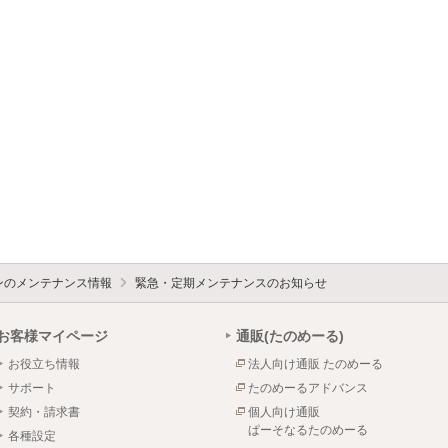
ォンのメンテナンス情報
緊急・定期メンテナンスのお知らせ
お客様マイページ
通販(たのめーる)
お役立ち情報
法人向け通販 たのめーる
サポート
たのめーるアドバンス
契約・請求書
個人向け通販
ぱーそなるたのめーる
各種設定