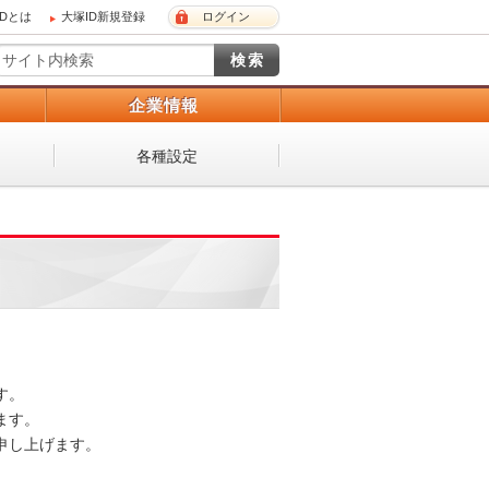
IDとは
大塚ID新規登録
ログイン
）
企業情報
各種設定
。

す。

し上げます。
