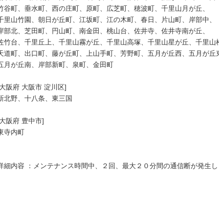
竹谷町、垂水町、西の庄町、原町、広芝町、穂波町、千里山月が丘、

千里山竹園、朝日が丘町、江坂町、江の木町、春日、片山町、岸部中、

岸部北、芝田町、円山町、南金田、桃山台、佐井寺、佐井寺南が丘、

佐竹台、千里丘上、千里山霧が丘、千里山高塚、千里山星が丘、千里山松
天道町、出口町、藤が丘町、上山手町、芳野町、五月が丘西、五月が丘東
五月が丘南、岸部新町、泉町、金田町

[大阪府 大阪市 淀川区]

新北野、十八条、東三国

[大阪府 豊中市]

東寺内町

詳細内容 ：メンテナンス時間中、２回、最大２０分間の通信断が発生しま