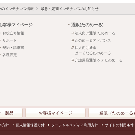
ォンのメンテナンス情報
緊急・定期メンテナンスのお知らせ
お客様マイページ
通販(たのめーる)
お役立ち情報
法人向け通販 たのめーる
サポート
たのめーるアドバンス
契約・請求書
個人向け通販
ぱーそなるたのめーる
各種設定
介護用品通販 ケアたのめーる
ン・製品
お客様マイページ
通販（たのめーる
本方針
個人情報保護方針
ソーシャルメディア利用方針
サイトの利用条件