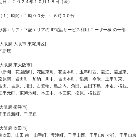
期日： ２０２４年１０月１８日（金）

（１）時間：１時００分  ～ ６時００分

影響エリア：下記エリアの IP電話サービス利用 ユーザー様 の一部

[大阪府 大阪市 東淀川区]

下新庄

[大阪府 東大阪市]

中新開、花園西町、花園東町、花園本町、玉串町西、菱江、菱屋東、

松原南、岩田町、加納、川中、吉田本町、稲葉、今米、玉串町東、

吉田、吉原、川田、古箕輪、島之内、角田、吉田下島、水走、横枕、

玉串元町、東鴻池町、本庄中、本庄東、松原、横枕西

[大阪府 摂津市]

千里丘新町、千里丘

[大阪府 吹田市]

南吹田、山田 南、山手町、豊津町、千里山西、千里山虹が丘、千里山東、