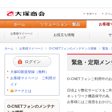
サポート
イベ
ホーム
ソリューション・製品
お客様
お客様マイページ
お役立ち情報
トップ
ホーム
お客様マイページ
O-CNETフォンのメンテナンス情報
緊急・
緊急・定期メン
ログイン
大塚ID新規登録（無料）
お客様マイページ ご利用ガ
O-CNETフォンご利用中のお
イド
日頃より弊社サービスをご利
マークとは
ネットワーク機器保守の為、
お客様にはご迷惑をおかけし
O-CNETフォンのメンテナ