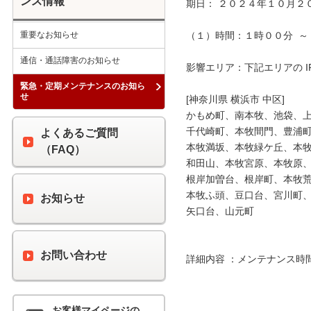
ンス情報
期日： ２０２４年１０月２０
重要なお知らせ
（１）時間：１時００分  ～ 
通信・通話障害のお知らせ
影響エリア：下記エリアの I
緊急・定期メンテナンスのお知ら
せ
[神奈川県 横浜市 中区]

かもめ町、南本牧、池袋、上
千代崎町、本牧間門、豊浦町
よくあるご質問
本牧満坂、本牧緑ケ丘、本牧
（FAQ）
和田山、本牧宮原、本牧原、
根岸加曽台、根岸町、本牧荒
本牧ふ頭、豆口台、宮川町、
お知らせ
矢口台、山元町

お問い合わせ
詳細内容 ：メンテナンス時
お客様マイページの