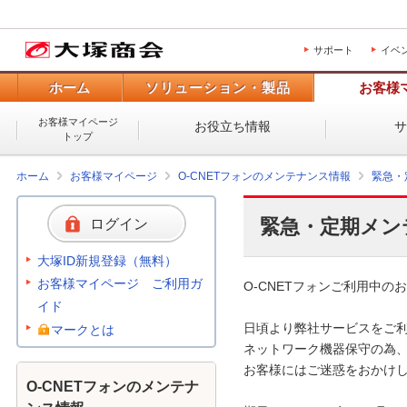
サポート
イベ
ホーム
ソリューション・製品
お客様
お客様マイページ
お役立ち情報
トップ
ホーム
お客様マイページ
O-CNETフォンのメンテナンス情報
緊急・
緊急・定期メン
ログイン
大塚ID新規登録（無料）
お客様マイページ ご利用ガ
O-CNETフォンご利用中のお
イド
日頃より弊社サービスをご利
マークとは
ネットワーク機器保守の為、
お客様にはご迷惑をおかけし
O-CNETフォンのメンテナ