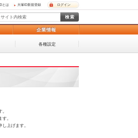
IDとは
大塚ID新規登録
ログイン
）
企業情報
各種設定
。

す。

し上げます。
