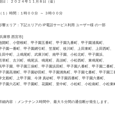
期日： ２０２４年１１月８日（金）

（１）時間：１時００分  ～ ３時００分

影響エリア：下記エリアの IP電話サービス利用 ユーザー様 の一部

[兵庫県 西宮市]

池開町、小曽根町、甲子園五番町、甲子園九番町、甲子園浦風町、

甲子園一番町、甲子園網引町、笠屋町、枝川町、上田東町、上田西町、

上田中町、上鳴尾町、武庫川町、南甲子園、小松北町、甲子園浜、

若草町、古川町、鳴尾浜、鳴尾町、高須町、小松西町、東鳴尾町、

浜甲子園、甲子園三保町、甲子園浜田町、甲子園八番町、甲子園二番町、
甲子園高潮町、甲子園砂田町、甲子園洲鳥町、甲子園七番町、甲子園三番
学文殿町、上甲子園、今津 真砂町、甲子園四番町、甲子園六番町、

甲子園六石町、甲子園町、花園町、里中町、小松町、小松南町、小松東町
詳細内容 ：メンテナンス時間中、最大５分間の通信断が発生します。
