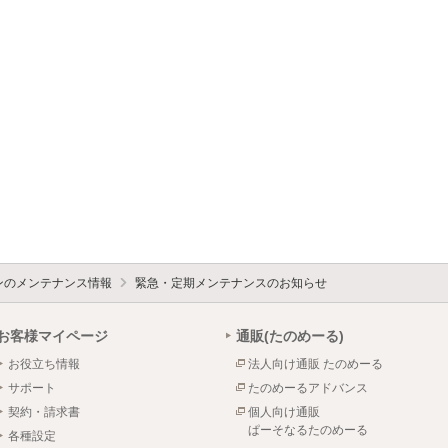
ォンのメンテナンス情報
緊急・定期メンテナンスのお知らせ
お客様マイページ
通販(たのめーる)
お役立ち情報
法人向け通販 たのめーる
サポート
たのめーるアドバンス
契約・請求書
個人向け通販
ぱーそなるたのめーる
各種設定