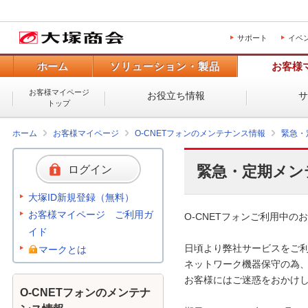
サポート
イベ
ホーム
ソリューション・製品
お客様
お客様マイページ
お役立ち情報
トップ
ホーム
お客様マイページ
O-CNETフォンのメンテナンス情報
緊急・
緊急・定期メン
ログイン
大塚ID新規登録（無料）
お客様マイページ ご利用ガ
O-CNETフォンご利用中のお
イド
日頃より弊社サービスをご利
マークとは
ネットワーク機器保守の為、
お客様にはご迷惑をおかけし
O-CNETフォンのメンテナ