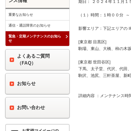
ンス情報
期日： ２０２４年１１月１５
重要なお知らせ
（１）時間：１時００分  ～ 
通信・通話障害のお知らせ
影響エリア：下記エリアの I
緊急・定期メンテナンスのお知ら
せ
[東京都 目黒区]

駒場、東山、大橋、柿の木坂
よくあるご質問
[東京都 世田谷区]

（FAQ）
下馬、太子堂、代沢、代田、
駒沢、池尻、三軒茶屋、新町
お知らせ
詳細内容 ：メンテナンス時
お問い合わせ
お客様マイページの