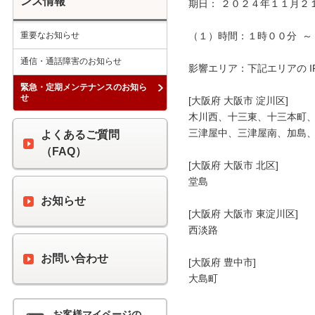
ンス情報
期日： ２０２４年１１月２１
重要なお知らせ
（１）時間：１時００分  ～ 
通信・通話障害のお知らせ
影響エリア：下記エリアの I
緊急・定期メンテナンスのお知ら
せ
[大阪府 大阪市 淀川区]

木川西、十三東、十三本町、
三津屋中、三津屋南、加島、
よくあるご質問
（FAQ）
[大阪府 大阪市 北区]

堂島

お知らせ
[大阪府 大阪市 東淀川区]

西淡路

お問い合わせ
[大阪府 豊中市]

大島町

お客様マイページの