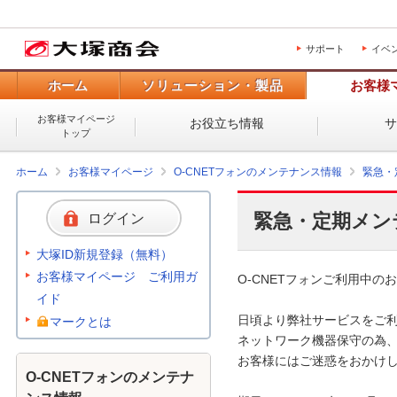
サポート
イベ
ホーム
ソリューション・製品
お客様
お客様マイページ
お役立ち情報
トップ
ホーム
お客様マイページ
O-CNETフォンのメンテナンス情報
緊急・
緊急・定期メン
ログイン
大塚ID新規登録（無料）
お客様マイページ ご利用ガ
O-CNETフォンご利用中のお
イド
日頃より弊社サービスをご利
マークとは
ネットワーク機器保守の為、
お客様にはご迷惑をおかけし
O-CNETフォンのメンテナ