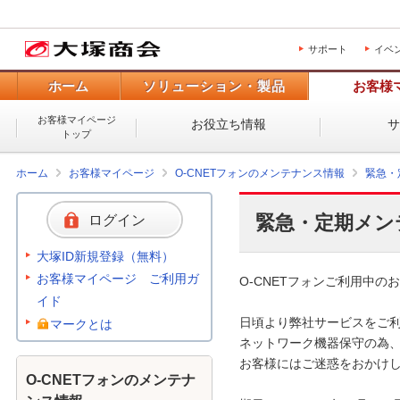
サポート
イベ
ホーム
ソリューション・製品
お客様
お客様マイページ
お役立ち情報
トップ
ホーム
お客様マイページ
O-CNETフォンのメンテナンス情報
緊急・
緊急・定期メン
ログイン
大塚ID新規登録（無料）
お客様マイページ ご利用ガ
O-CNETフォンご利用中のお
イド
日頃より弊社サービスをご利
マークとは
ネットワーク機器保守の為、
お客様にはご迷惑をおかけし
O-CNETフォンのメンテナ