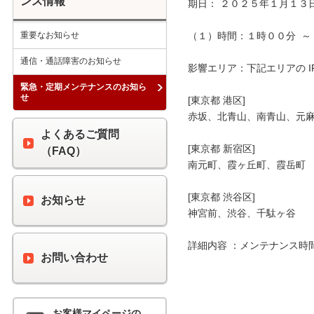
ンス情報
期日： ２０２５年１月１３日
重要なお知らせ
（１）時間：１時００分  ～ 
通信・通話障害のお知らせ
影響エリア：下記エリアの I
緊急・定期メンテナンスのお知ら
せ
[東京都 港区]

赤坂、北青山、南青山、元麻
よくあるご質問
[東京都 新宿区]

（FAQ）
南元町、霞ヶ丘町、霞岳町

[東京都 渋谷区]

お知らせ
神宮前、渋谷、千駄ヶ谷

詳細内容 ：メンテナンス時
お問い合わせ
お客様マイページの