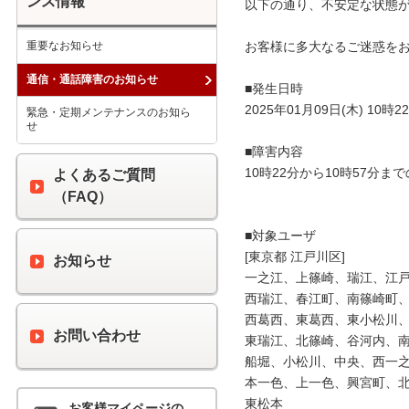
ンス情報
以下の通り、不安定な状態が
重要なお知らせ
お客様に多大なるご迷惑をお
通信・通話障害のお知らせ
■発生日時

2025年01月09日(木) 10時22
緊急・定期メンテナンスのお知ら
せ
■障害内容

10時22分から10時57分
よくあるご質問
（FAQ）
■対象ユーザ

[東京都 江戸川区]

お知らせ
一之江、上篠崎、瑞江、江戸
西瑞江、春江町、南篠崎町、
西葛西、東葛西、東小松川、
お問い合わせ
東瑞江、北篠崎、谷河内、南
船堀、小松川、中央、西一之
本一色、上一色、興宮町、北
東松本

お客様マイページの