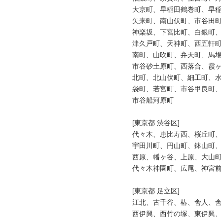
大京町、早稲田鶴巻町、早稲
矢来町、南山伏町、市谷田町
神楽坂、下宮比町、白銀町、
津久戸町、天神町、西五軒町
南町、山吹町、弁天町、馬場
市谷砂土原町、西落合、霞ヶ
北町、北山伏町、細工町、水
袋町、若宮町、市谷甲良町、
市谷船河原町

[東京都 渋谷区]

代々木、恵比寿西、桜丘町、
宇田川町、円山町、鉢山町、
西原、幡ヶ谷、上原、大山町
代々木神園町、広尾、神宮前
[東京都 足立区]

江北、古千谷、椿、舎人、舎
西伊興、西竹の塚、東伊興、