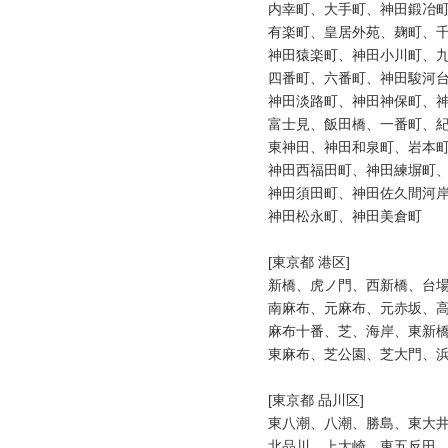
内幸町、大手町、神田鍛冶町
有楽町、皇居外苑、麹町、千
神田猿楽町、神田小川町、九
四番町、六番町、神田駿河台
神田淡路町、神田神保町、神
富士見、飯田橋、一番町、紀
東神田、神田和泉町、岩本町
神田西福田町、神田練塀町、
神田須田町、神田佐久間河岸
神田松永町、神田美倉町

[東京都 港区]

新橋、虎ノ門、西新橋、台場
南麻布、元麻布、元赤坂、高
麻布十番、芝、海岸、東新橋
東麻布、芝公園、芝大門、浜
[東京都 品川区]

東八潮、八潮、勝島、東大井
北品川、上大崎、東五反田、