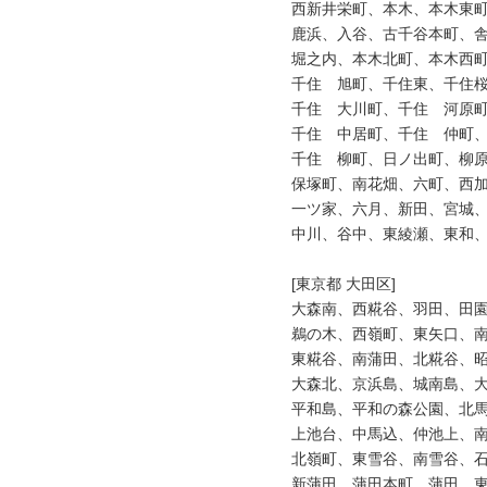
西新井栄町、本木、本木東町
鹿浜、入谷、古千谷本町、舎
堀之内、本木北町、本木西町
千住　旭町、千住東、千住桜
千住　大川町、千住　河原町
千住　中居町、千住　仲町、
千住　柳町、日ノ出町、柳原
保塚町、南花畑、六町、西加
一ツ家、六月、新田、宮城、
中川、谷中、東綾瀬、東和、
[東京都 大田区]

大森南、西糀谷、羽田、田園
鵜の木、西嶺町、東矢口、南
東糀谷、南蒲田、北糀谷、昭
大森北、京浜島、城南島、大
平和島、平和の森公園、北馬
上池台、中馬込、仲池上、南
北嶺町、東雪谷、南雪谷、石
新蒲田、蒲田本町、蒲田、東