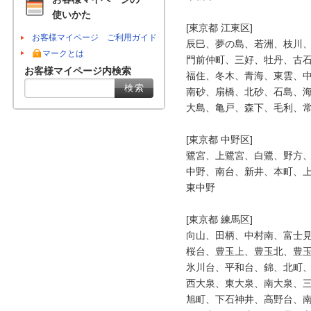
使いかた
[東京都 江東区]

お客様マイページ ご利用ガイド
辰巳、夢の島、若洲、枝川、
マークとは
門前仲町、三好、牡丹、古石
お客様マイページ内検索
福住、冬木、青海、東雲、中
南砂、扇橋、北砂、石島、海
大島、亀戸、森下、毛利、常
[東京都 中野区]

鷺宮、上鷺宮、白鷺、野方、
中野、南台、新井、本町、上
東中野

[東京都 練馬区]

向山、田柄、中村南、富士見
桜台、豊玉上、豊玉北、豊玉
氷川台、平和台、錦、北町、
西大泉、東大泉、南大泉、三
旭町、下石神井、高野台、南