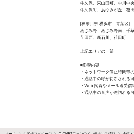
牛久保、東山田町、中川中央
牛久保町、あゆみが丘、荏田
[神奈川県 横浜市　青葉区]

あざみ野、あざみ野南、千草
荏田西、新石川、荏田町

上記エリアの一部

■影響内容

・ネットワーク停止時間帯の
・通話中の呼が切断される可
・Web 閲覧やメール送受信
・通話中の音声が途切れる可
ホーム
お客様マイページ
O-CNETフォンのメンテナンス情報
通信・