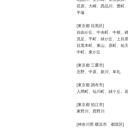
荏原、大崎、西品川、豊町、
平塚

[東京都 目黒区]

自由が丘、中央町、中根、碑
洗足、平町、緑が丘、上目黒
目黒本町、東山、原町、祐天
中町、東が丘

[東京都 三鷹市]

北野、中原、新川、牟礼

[東京都 調布市]

入間町、仙川町、緑ケ丘、若
[東京都 狛江市]

東野川、西野川

[神奈川県 横浜市　都筑区]
