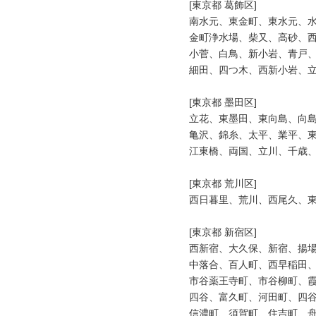
[東京都 葛飾区]

南水元、東金町、東水元、水
金町浄水場、柴又、高砂、西
小菅、白鳥、新小岩、青戸、
細田、四つ木、西新小岩、立
[東京都 墨田区]

立花、東墨田、東向島、向島
亀沢、錦糸、太平、業平、東
江東橋、両国、立川、千歳、
[東京都 荒川区]

西日暮里、荒川、西尾久、東
[東京都 新宿区]

西新宿、大久保、新宿、揚場
中落合、百人町、西早稲田、
市谷薬王寺町、市谷柳町、霞
四谷、富久町、河田町、四谷
信濃町、須賀町、住吉町、舟