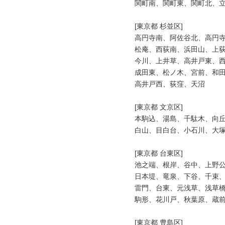
関町南、関町東、関町北、立
[東京都 杉並区]

高円寺南、阿佐谷北、高円寺
松庵、西荻南、浜田山、上荻
今川、上井草、高井戸東、西
成田東、松ノ木、宮前、和田
高井戸西、荻窪、天沼

[東京都 文京区]

本駒込、湯島、千駄木、向丘
白山、目白台、小石川、大塚
[東京都 台東区]

池之端、根岸、谷中、上野公
日本堤、竜泉、下谷、千束、
雷門、台東、元浅草、浅草橋
駒形、花川戸、秋葉原、蔵前
[東京都 豊島区]
