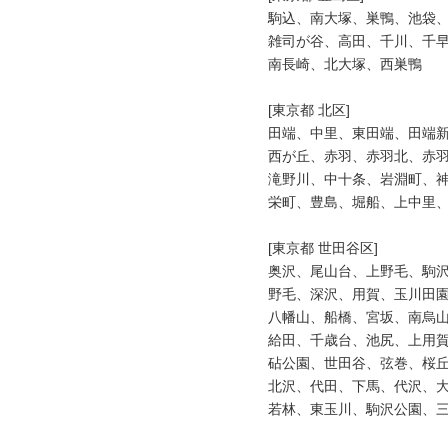
駒込、南大塚、巣鴨、池袋、
雑司が谷、高田、千川、千早
南長崎、北大塚、西巣鴨

[東京都 北区]

田端、中里、東田端、田端新
西が丘、赤羽、赤羽北、赤羽
滝野川、中十条、岩淵町、神
栄町、豊島、堀船、上中里、
[東京都 世田谷区]

奥沢、尾山台、上野毛、駒沢
野毛、深沢、用賀、玉川田園
八幡山、船橋、宮坂、南烏山
給田、千歳台、池尻、上用賀
砧公園、世田谷、弦巻、桜丘
北沢、代田、下馬、代沢、大
若林、東玉川、駒沢公園、三