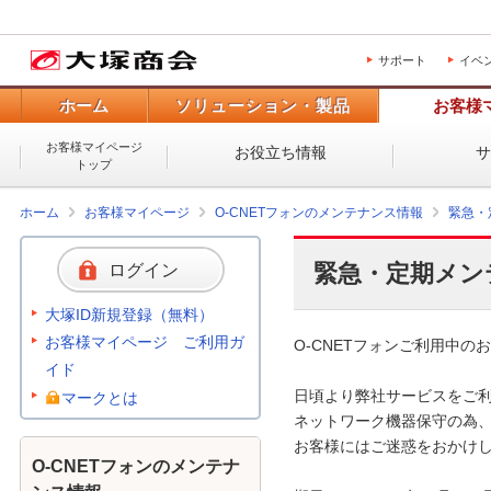
サポート
イベ
ホーム
ソリューション・製品
お客様
お客様マイページ
お役立ち情報
トップ
ホーム
お客様マイページ
O-CNETフォンのメンテナンス情報
緊急・
緊急・定期メン
ログイン
大塚ID新規登録（無料）
お客様マイページ ご利用ガ
O-CNETフォンご利用中のお
イド
日頃より弊社サービスをご利
マークとは
ネットワーク機器保守の為、
お客様にはご迷惑をおかけし
O-CNETフォンのメンテナ