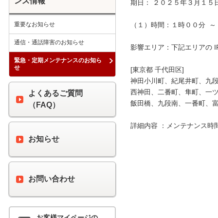
ンス情報
期日： ２０２５年３月１５日
重要なお知らせ
（１）時間：１時００分  ～ 
通信・通話障害のお知らせ
影響エリア：下記エリアの I
緊急・定期メンテナンスのお知ら
せ
[東京都 千代田区]

神田小川町、紀尾井町、九段
西神田、二番町、隼町、一ツ
よくあるご質問
飯田橋、九段南、一番町、富
（FAQ）
詳細内容 ：メンテナンス時
お知らせ
お問い合わせ
お客様マイページの