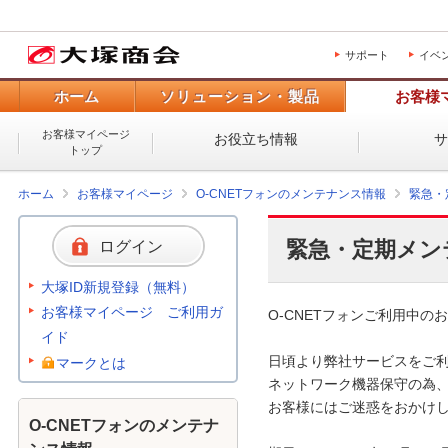
サポート
イベ
ホーム
ソリューション・製品
お客様
お客様マイページ
お役立ち情報
トップ
ホーム
お客様マイページ
O-CNETフォンのメンテナンス情報
緊急・
緊急・定期メン
ログイン
大塚ID新規登録（無料）
お客様マイページ ご利用ガ
O-CNETフォンご利用中のお
イド
日頃より弊社サービスをご利
マークとは
ネットワーク機器保守の為、
お客様にはご迷惑をおかけし
O-CNETフォンのメンテナ