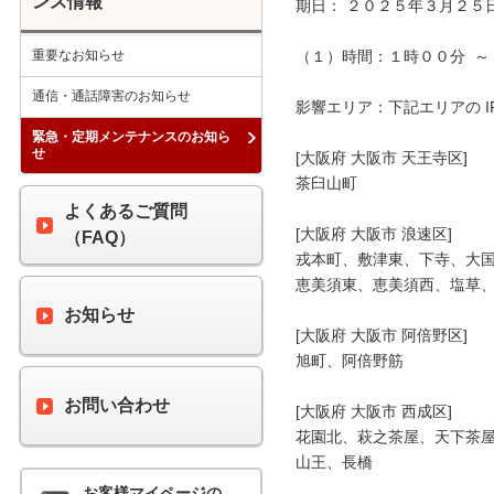
ンス情報
期日： ２０２５年３月２５日
重要なお知らせ
（１）時間：１時００分  ～ 
通信・通話障害のお知らせ
影響エリア：下記エリアの I
緊急・定期メンテナンスのお知ら
せ
[大阪府 大阪市 天王寺区]

茶臼山町

よくあるご質問
[大阪府 大阪市 浪速区]

（FAQ）
戎本町、敷津東、下寺、大国
恵美須東、恵美須西、塩草、
お知らせ
[大阪府 大阪市 阿倍野区]

旭町、阿倍野筋

お問い合わせ
[大阪府 大阪市 西成区]

花園北、萩之茶屋、天下茶屋
山王、長橋

お客様マイページの