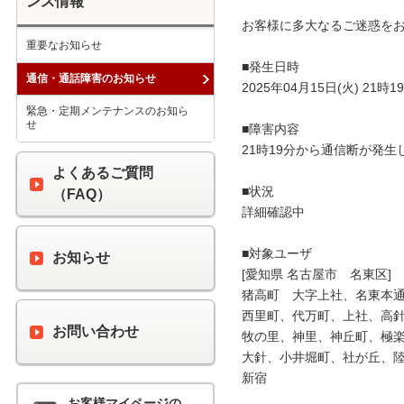
ンス情報
お客様に多大なるご迷惑をお
重要なお知らせ
■発生日時

通信・通話障害のお知らせ
2025年04月15日(火) 21時19
緊急・定期メンテナンスのお知ら
せ
■障害内容

21時19分から通信断が発生
よくあるご質問
■状況

（FAQ）
詳細確認中

■対象ユーザ

お知らせ
[愛知県 名古屋市　名東区]

猪高町　大字上社、名東本通
西里町、代万町、上社、高針
お問い合わせ
牧の里、神里、神丘町、極楽
大針、小井堀町、社が丘、陸
新宿

お客様マイページの