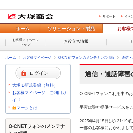
サポート
イベ
ホーム
ソリューション・製品
お客様
お客様マイページ
お役立ち情報
トップ
ホーム
お客様マイページ
O-CNETフォンのメンテナンス情報
通信・
通信・通話障害
ログイン
大塚ID新規登録（無料）
お客様マイページ ご利用ガ
O-CNETフォンご利用中のお
イド
平素は弊社提供サービスをご
マークとは
2025年4月15日(火) 21
O-CNETフォンのメンテナ
一部のお客様におかれまして