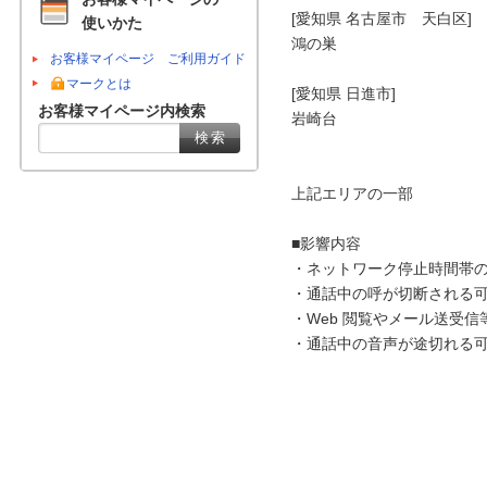
[愛知県 名古屋市　天白区]

使いかた
鴻の巣

お客様マイページ ご利用ガイド
マークとは
[愛知県 日進市]

お客様マイページ内検索
岩崎台

上記エリアの一部

■影響内容

・ネットワーク停止時間帯の
・通話中の呼が切断される可
・Web 閲覧やメール送受信
・通話中の音声が途切れる可