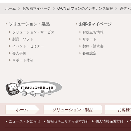
ホーム
お客様マイページ
O-CNETフォンのメンテナンス情報
通信・
ソリューション・製品
お客様マイページ
ソリューション・サービス
お役立ち情報
製品・ソフト
サポート
イベント・セミナー
契約・請求書
導入事例
各種設定
サポート体制
ホーム
ソリューション・製品
お客様
ニュース・お知らせ
情報セキュリティ基本方針
個人情報保護方針