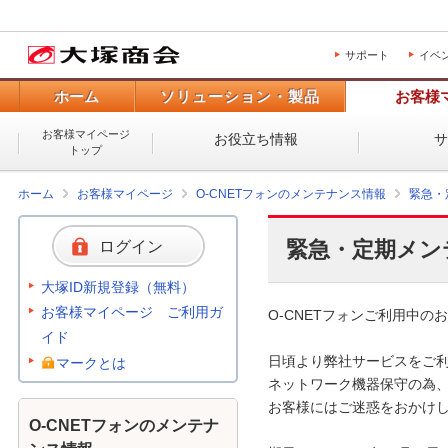
サポート
イベ
ホーム
ソリューション・製品
お客様
お客様マイページ
お役立ち情報
トップ
ホーム
お客様マイページ
O-CNETフォンのメンテナンス情報
緊急・
緊急・定期メン
ログイン
大塚ID新規登録（無料）
お客様マイページ ご利用ガ
O-CNETフォンご利用中のお
イド
日頃より弊社サービスをご利
マークとは
ネットワーク機器保守の為、
お客様にはご迷惑をおかけし
O-CNETフォンのメンテナ