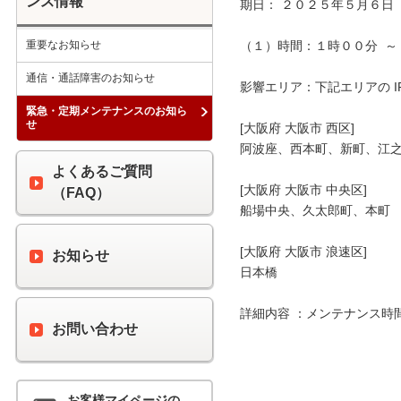
ンス情報
期日： ２０２５年５月６日（
重要なお知らせ
（１）時間：１時００分  ～ 
通信・通話障害のお知らせ
影響エリア：下記エリアの I
緊急・定期メンテナンスのお知ら
せ
[大阪府 大阪市 西区]

阿波座、西本町、新町、江之
よくあるご質問
[大阪府 大阪市 中央区]

（FAQ）
船場中央、久太郎町、本町

[大阪府 大阪市 浪速区]

お知らせ
日本橋

詳細内容 ：メンテナンス時
お問い合わせ
お客様マイページの