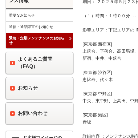
ンス情報
期日： ２０２５年５月２３日
重要なお知らせ
（１）時間：１時００分  ～ 
通信・通話障害のお知らせ
影響エリア：下記エリアの I
緊急・定期メンテナンスのお知ら
せ
[東京都 新宿区]

上落合、下落合、高田馬場、
新宿、中井、中落合

よくあるご質問
（FAQ）
[東京都 渋谷区]

恵比寿、代々木

お知らせ
[東京都 中野区]

中央、東中野、上高田、中野
お問い合わせ
[東京都 港区]

赤坂

詳細内容 ：メンテナンス時
お客様マイページの