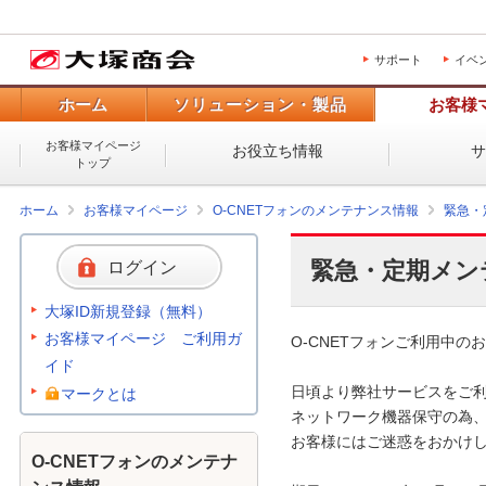
サポート
イベ
ホーム
ソリューション・製品
お客様
お客様マイページ
お役立ち情報
トップ
ホーム
お客様マイページ
O-CNETフォンのメンテナンス情報
緊急・
緊急・定期メン
ログイン
大塚ID新規登録（無料）
お客様マイページ ご利用ガ
O-CNETフォンご利用中のお
イド
日頃より弊社サービスをご利
マークとは
ネットワーク機器保守の為、
お客様にはご迷惑をおかけし
O-CNETフォンのメンテナ