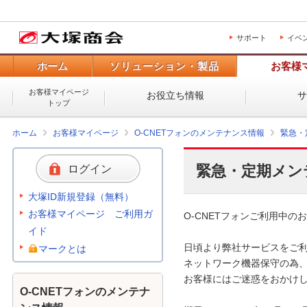
サポート
イベ
ホーム
ソリューション・製品
お客様
お客様マイページ
お役立ち情報
トップ
ホーム
お客様マイページ
O-CNETフォンのメンテナンス情報
緊急・
緊急・定期メン
ログイン
大塚ID新規登録（無料）
お客様マイページ ご利用ガ
O-CNETフォンご利用中のお
イド
日頃より弊社サービスをご利
マークとは
ネットワーク機器保守の為、
お客様にはご迷惑をおかけし
O-CNETフォンのメンテナ