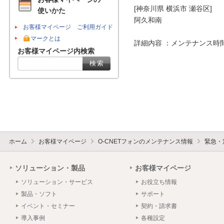
[神奈川県 横浜市 瀬谷区]

使いかた
阿久和南

お客様マイページ ご利用ガイド
マークとは
詳細内容 ：メンテナンス時
お客様マイページ内検索
ホーム
お客様マイページ
O-CNETフォンのメンテナンス情報
緊急・
ソリューション・製品
お客様マイページ
ソリューション・サービス
お役立ち情報
製品・ソフト
サポート
イベント・セミナー
契約・請求書
導入事例
各種設定