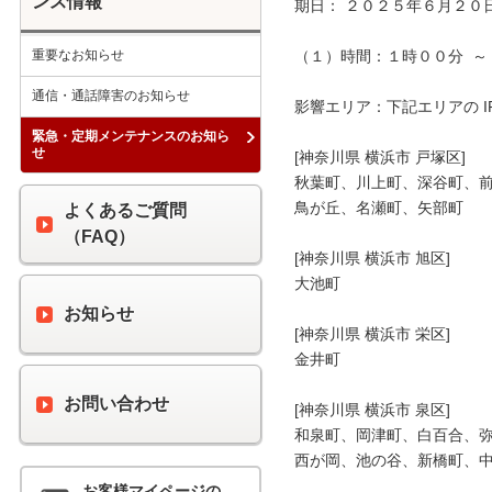
ンス情報
期日： ２０２５年６月２０日
重要なお知らせ
（１）時間：１時００分  ～ 
通信・通話障害のお知らせ
影響エリア：下記エリアの I
緊急・定期メンテナンスのお知ら
せ
[神奈川県 横浜市 戸塚区]

秋葉町、川上町、深谷町、前
鳥が丘、名瀬町、矢部町

よくあるご質問
（FAQ）
[神奈川県 横浜市 旭区]

大池町

お知らせ
[神奈川県 横浜市 栄区]

金井町

お問い合わせ
[神奈川県 横浜市 泉区]

和泉町、岡津町、白百合、弥
西が岡、池の谷、新橋町、中
お客様マイページの