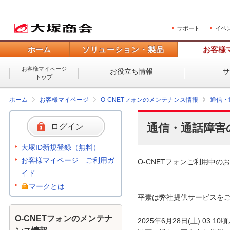
サポート
イベ
ホーム
ソリューション・製品
お客様
お客様マイページ
お役立ち情報
トップ
ホーム
お客様マイページ
O-CNETフォンのメンテナンス情報
通信・
通信・通話障害
ログイン
大塚ID新規登録（無料）
お客様マイページ ご利用ガ
O-CNETフォンご利用中のお
イド
マークとは
平素は弊社提供サービスをご
O-CNETフォンのメンテナ
2025年6月28日(土) 0