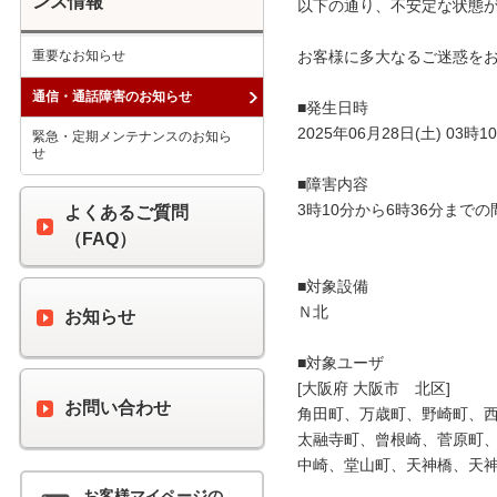
ンス情報
以下の通り、不安定な状態が
重要なお知らせ
お客様に多大なるご迷惑をお
通信・通話障害のお知らせ
■発生日時

2025年06月28日(土) 03時10
緊急・定期メンテナンスのお知ら
せ
■障害内容

3時10分から6時36分まで
よくあるご質問
（FAQ）
■対象設備

Ｎ北

お知らせ
■対象ユーザ

[大阪府 大阪市　北区]

お問い合わせ
角田町、万歳町、野崎町、西
太融寺町、曾根崎、菅原町、
中崎、堂山町、天神橋、天神
お客様マイページの