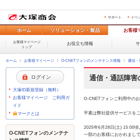
サポート
イベ
ホーム
ソリューション・製品
お客様
お客様マイページ
お役立ち情報
トップ
ホーム
お客様マイページ
O-CNETフォンのメンテナンス情報
通信・
通信・通話障害
ログイン
大塚ID新規登録（無料）
お客様マイページ ご利用ガ
O-CNETフォンご利用中のお
イド
平素は弊社提供サービスをご
マークとは
2025年6月28日(土) 15
O-CNETフォンのメンテナ
一部のお客様におかれまして