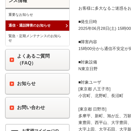
ンス情報
お客様に多大なるご迷惑をお
重要なお知らせ
■発生日時

通信・通話障害のお知らせ
2025年06月28日(土) 15時00
緊急・定期メンテナンスのお知ら
せ
■障害内容

15時00分から通信不安定が
よくあるご質問
■対象設備

（FAQ）
N東京日野

■対象ユーザ

お知らせ
[東京都 八王子市]

小宮町、北野町、長沼町

お問い合わせ
[東京都 日野市]

多摩平、新町、旭が丘、万願
東豊田、西平山、大字豊田、
大字上田、大字石田、大字新
お客様マイページの