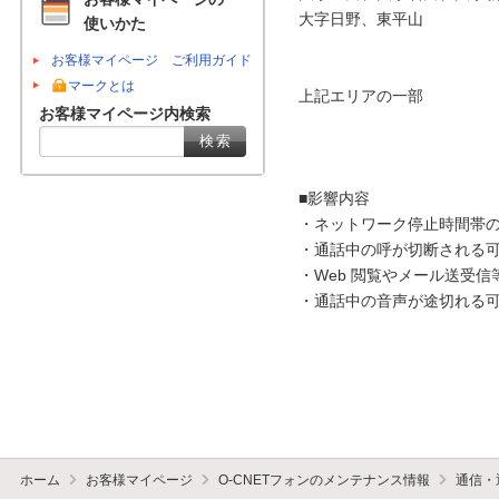
大字日野、東平山

使いかた
お客様マイページ ご利用ガイド
マークとは
上記エリアの一部

お客様マイページ内検索
■影響内容

・ネットワーク停止時間帯の
・通話中の呼が切断される可
・Web 閲覧やメール送受信
・通話中の音声が途切れる可
ホーム
お客様マイページ
O-CNETフォンのメンテナンス情報
通信・