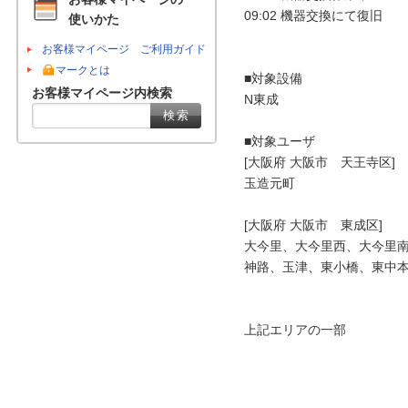
09:02 機器交換にて復旧

使いかた
お客様マイページ ご利用ガイド
マークとは
■対象設備

お客様マイページ内検索
N東成

■対象ユーザ

[大阪府 大阪市　天王寺区]

玉造元町

[大阪府 大阪市　東成区]

大今里、大今里西、大今里南
神路、玉津、東小橋、東中本
上記エリアの一部
