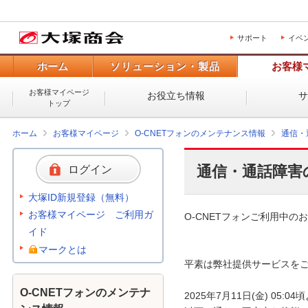
サポート
イベ
ホーム
ソリューション・製品
お客様
お客様マイページ
お役立ち情報
トップ
ホーム
お客様マイページ
O-CNETフォンのメンテナンス情報
通信・
通信・通話障害
ログイン
大塚ID新規登録（無料）
お客様マイページ ご利用ガ
O-CNETフォンご利用中のお
イド
マークとは
平素は弊社提供サービスをご
O-CNETフォンのメンテナ
2025年7月11日(金) 0