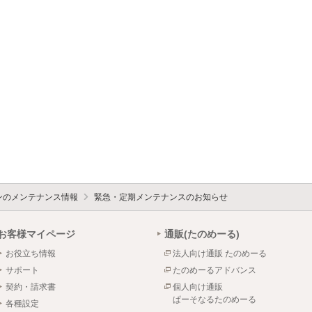
ォンのメンテナンス情報
緊急・定期メンテナンスのお知らせ
お客様マイページ
通販(たのめーる)
お役立ち情報
法人向け通販 たのめーる
サポート
たのめーるアドバンス
契約・請求書
個人向け通販
ぱーそなるたのめーる
各種設定