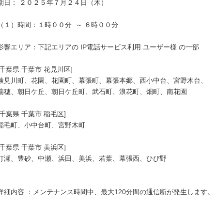
期日： ２０２５年７月２４日（木）

（１）時間：１時００分  ～ ６時００分

影響エリア：下記エリアの IP電話サービス利用 ユーザー様 の一部

[千葉県 千葉市 花見川区]

検見川町、花園、花園町、幕張町、幕張本郷、西小中台、宮野木台、

瑞穂、朝日ケ丘、朝日ケ丘町、武石町、浪花町、畑町、南花園

[千葉県 千葉市 稲毛区]

稲毛町、小中台町、宮野木町

[千葉県 千葉市 美浜区]

打瀬、豊砂、中瀬、浜田、美浜、若葉、幕張西、ひび野

詳細内容 ：メンテナンス時間中、最大120分間の通信断が発生します。
