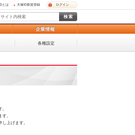
IDとは
大塚ID新規登録
ログイン
）
企業情報
各種設定
。

す。

し上げます。
