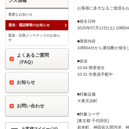
ンス情報
お客様に多大なるご迷惑をお
重要なお知らせ
■発生日時

通信・通話障害のお知らせ
2025年07月12日(土) 10時04
緊急・定期メンテナンスのお知ら
せ
■障害内容

10時04分から通信断が発生
よくあるご質問
■状況

（FAQ）
10:04 障害発生

10:31 作業員手配中

お知らせ
■対象設備

Ｎ東京浜町

お問い合わせ
■対象ユーザ

[東京都 千代田区]

岩本町、神田佐久間河岸、神
お客様マイページの