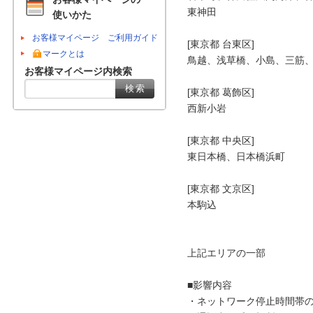
東神田

使いかた
お客様マイページ ご利用ガイド
[東京都 台東区]

マークとは
鳥越、浅草橋、小島、三筋、
お客様マイページ内検索
[東京都 葛飾区]

西新小岩

[東京都 中央区]

東日本橋、日本橋浜町

[東京都 文京区]

本駒込

上記エリアの一部

■影響内容

・ネットワーク停止時間帯の