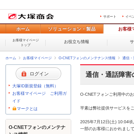
サポート
イベ
ホーム
ソリューション・製品
お客様
お客様マイページ
お役立ち情報
トップ
ホーム
お客様マイページ
O-CNETフォンのメンテナンス情報
通信・
通信・通話障害
ログイン
大塚ID新規登録（無料）
お客様マイページ ご利用ガ
O-CNETフォンご利用中のお
イド
平素は弊社提供サービスをご
マークとは
2025年7月12日(土) 10
O-CNETフォンのメンテナ
一部のお客様におかれまして