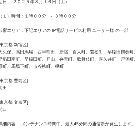
期日： ２０２５年８月１６日（土）

（１）時間：１時００分  ～ ３時００分

影響エリア：下記エリアの IP電話サービス利用 ユーザー様 の一部

[東京都 新宿区]

大久保、高田馬場、西早稲田、新宿、百人町、若松町、早稲田鶴巻町、

早稲田南町、早稲田町、戸山、弁天町、歌舞伎町、喜久井町、戸塚町、

原町、馬場下町、市谷柳町、榎町

[東京都 豊島区]

高田

[東京都 文京区]

関口

詳細内容 ：メンテナンス時間中、最大45分間の通信断が発生します。
