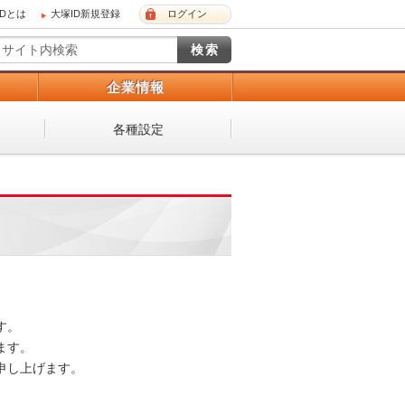
IDとは
大塚ID新規登録
ログイン
）
企業情報
各種設定
。

す。

し上げます。
