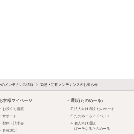
ォンのメンテナンス情報
緊急・定期メンテナンスのお知らせ
お客様マイページ
通販(たのめーる)
お役立ち情報
法人向け通販 たのめーる
サポート
たのめーるアドバンス
契約・請求書
個人向け通販
ぱーそなるたのめーる
各種設定