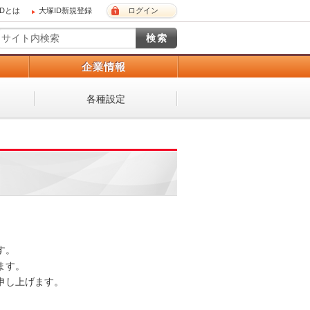
IDとは
大塚ID新規登録
ログイン
）
企業情報
各種設定
。

す。

し上げます。
