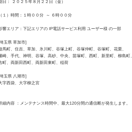
期日： ２０２５年８月２２日（金）

（１）時間：１時００分  ～ ６時００分

影響エリア：下記エリアの IP電話サービス利用 ユーザー様 の一部

[埼玉県 草加市]

遊馬町、住吉、草加、氷川町、谷塚上町、谷塚仲町、谷塚町、花栗、

瀬崎、手代、神明、谷塚、高砂、中央、苗塚町、西町、新里町、柳島町、
吉町、両新田西町、両新田東町、稲荷

[埼玉県 八潮市]

大字西袋、大字柳之宮

詳細内容 ：メンテナンス時間中、最大120分間の通信断が発生します。
