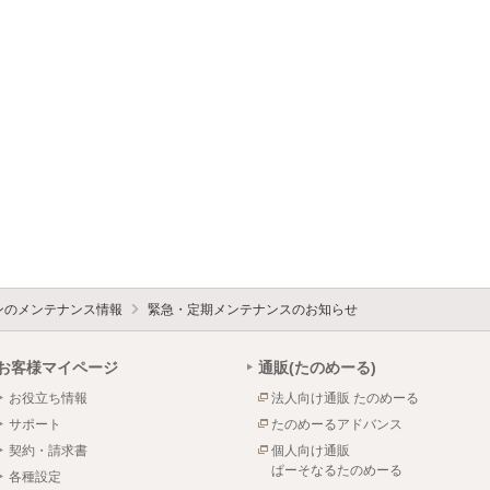
ォンのメンテナンス情報
緊急・定期メンテナンスのお知らせ
お客様マイページ
通販(たのめーる)
お役立ち情報
法人向け通販 たのめーる
サポート
たのめーるアドバンス
契約・請求書
個人向け通販
ぱーそなるたのめーる
各種設定