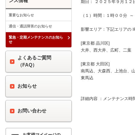
ンス情報
期日： ２０２５年９月１２日
重要なお知らせ
（１）時間：１時００分  ～ 
通信・通話障害のお知らせ
影響エリア：下記エリアの I
緊急・定期メンテナンスのお知ら
せ
[東京都 品川区]

大井、西大井、広町、二葉

よくあるご質問
[東京都 大田区]

（FAQ）
南馬込、大森西、上池台、山
東馬込

お知らせ
詳細内容 ：メンテナンス時
お問い合わせ
お客様マイページの