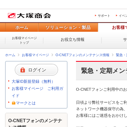
サポート
イベ
ホーム
ソリューション・製品
お客様
お客様マイページ
お役立ち情報
トップ
ホーム
お客様マイページ
O-CNETフォンのメンテナンス情報
緊急・
緊急・定期メン
ログイン
大塚ID新規登録（無料）
お客様マイページ ご利用ガ
O-CNETフォンご利用中のお
イド
日頃より弊社サービスをご利
マークとは
ネットワーク機器保守の為、
お客様にはご迷惑をおかけし
O-CNETフォンのメンテナ