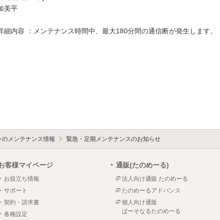
加美平

詳細内容 ：メンテナンス時間中、最大180分間の通信断が発生します。

ォンのメンテナンス情報
緊急・定期メンテナンスのお知らせ
お客様マイページ
通販(たのめーる)
お役立ち情報
法人向け通販 たのめーる
サポート
たのめーるアドバンス
契約・請求書
個人向け通販
ぱーそなるたのめーる
各種設定