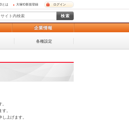
IDとは
大塚ID新規登録
ログイン
）
企業情報
各種設定
。

す。

し上げます。
