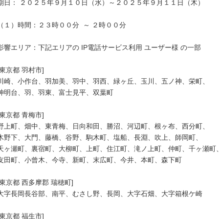
期日： ２０２５年９月１０日（水）～２０２５年９月１１日（木）

（１）時間：２３時００分  ～ ２時００分

影響エリア：下記エリアの IP電話サービス利用 ユーザー様 の一部

[東京都 羽村市]

川崎、小作台、羽加美、羽中、羽西、緑ヶ丘、玉川、五ノ神、栄町、

神明台、羽、羽東、富士見平、双葉町

[東京都 青梅市]

野上町、畑中、東青梅、日向和田、勝沼、河辺町、根ヶ布、西分町、

木野下、大門、藤橋、谷野、駒木町、塩船、長淵、吹上、師岡町、

天ヶ瀬町、裏宿町、大柳町、上町、住江町、滝ノ上町、仲町、千ヶ瀬町、
友田町、小曾木、今寺、新町、末広町、今井、本町、森下町

[東京都 西多摩郡 瑞穂町]

大字長岡長谷部、南平、むさし野、長岡、大字石畑、大字箱根ケ崎

[東京都 福生市]
