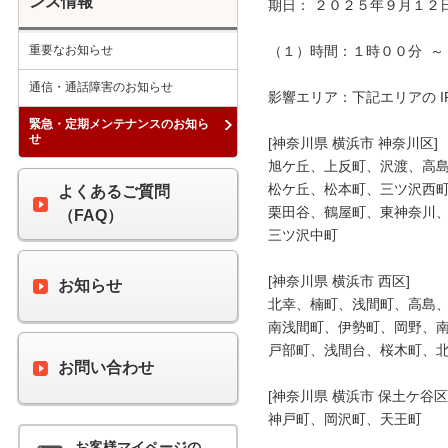
ンス情報
期日： ２０２５年９月１２日
重要なお知らせ
（１）時間：１時００分  ～ 
通信・通話障害のお知らせ
影響エリア：下記エリアの I
緊急・定期メンテナンスのお知ら
せ
[神奈川県 横浜市 神奈川区]

旭ケ丘、上反町、沢渡、高島
松ケ丘、松本町、三ツ沢西町
よくあるご質問
栗田谷、鶴屋町、東神奈川、
（FAQ）
三ツ沢中町

[神奈川県 横浜市 西区]

お知らせ
北幸、楠町、浅間町、高島、
南浅間町、伊勢町、岡野、南
戸部町、浅間台、桜木町、北
お問い合わせ
[神奈川県 横浜市 保土ケ谷区]
神戸町、岡沢町、天王町

お客様マイページの