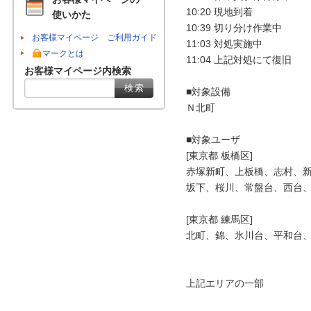
10:20 現地到着

使いかた
10:39 切り分け作業中

お客様マイページ ご利用ガイド
11:03 対処実施中

マークとは
11:04 上記対処にて復旧

お客様マイページ内検索
■対象設備

Ｎ北町

■対象ユーザ

[東京都 板橋区]

赤塚新町、上板橋、志村、新
坂下、桜川、常盤台、西台、
[東京都 練馬区]

北町、錦、氷川台、平和台、
上記エリアの一部
