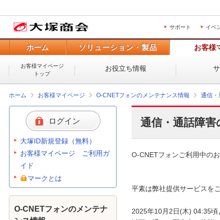
サポート
イベ
ホーム
ソリューション・製品
お客様
お客様マイページ
お役立ち情報
トップ
ホーム
お客様マイページ
O-CNETフォンのメンテナンス情報
通信・
通信・通話障害
ログイン
大塚ID新規登録（無料）
お客様マイページ ご利用ガ
O-CNETフォンご利用中のお
イド
マークとは
平素は弊社提供サービスをご
O-CNETフォンのメンテナ
2025年10月2日(木) 0