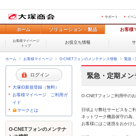
サポート
イベ
ホーム
ソリューション・製品
お客様
お客様マイページ
お役立ち情報
トップ
ホーム
お客様マイページ
O-CNETフォンのメンテナンス情報
緊急・
緊急・定期メン
ログイン
大塚ID新規登録（無料）
お客様マイページ ご利用ガ
O-CNETフォンご利用中のお
イド
日頃より弊社サービスをご利
マークとは
ネットワーク機器保守の為、
お客様にはご迷惑をおかけし
O-CNETフォンのメンテナ