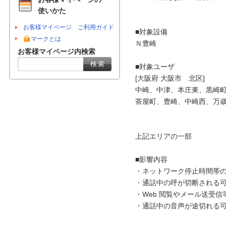
使いかた
お客様マイページ ご利用ガイド
■対象設備

マークとは
Ｎ豊崎

お客様マイページ内検索
■対象ユーザ

[大阪府 大阪市　北区]

中崎、中津、本庄東、黒崎町
茶屋町、豊崎、中崎西、万歳
上記エリアの一部

■影響内容

・ネットワーク停止時間帯の
・通話中の呼が切断される可
・Web 閲覧やメール送受信
・通話中の音声が途切れる可