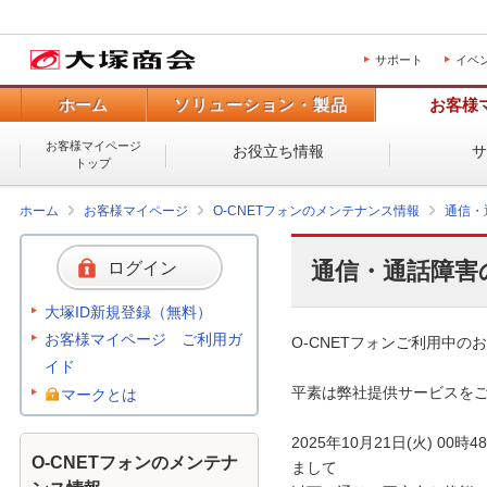
サポート
イベ
ホーム
ソリューション・製品
お客様
お客様マイページ
お役立ち情報
トップ
ホーム
お客様マイページ
O-CNETフォンのメンテナンス情報
通信・
通信・通話障害
ログイン
大塚ID新規登録（無料）
お客様マイページ ご利用ガ
O-CNETフォンご利用中のお
イド
平素は弊社提供サービスをご
マークとは
2025年10月21日(火) 
O-CNETフォンのメンテナ
まして
