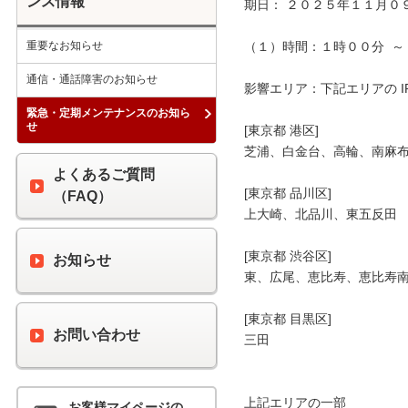
ンス情報
期日： ２０２５年１１月０９
重要なお知らせ
（１）時間：１時００分  ～ 
通信・通話障害のお知らせ
影響エリア：下記エリアの I
緊急・定期メンテナンスのお知ら
せ
[東京都 港区]

芝浦、白金台、高輪、南麻布
よくあるご質問
[東京都 品川区]

（FAQ）
上大崎、北品川、東五反田

[東京都 渋谷区]

お知らせ
東、広尾、恵比寿、恵比寿南
[東京都 目黒区]

お問い合わせ
三田

上記エリアの一部

お客様マイページの