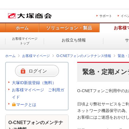
サポート
イベ
ホーム
ソリューション・製品
お客様
お客様マイページ
お役立ち情報
トップ
ホーム
お客様マイページ
O-CNETフォンのメンテナンス情報
緊急・
緊急・定期メン
ログイン
大塚ID新規登録（無料）
お客様マイページ ご利用ガ
O-CNETフォンご利用中のお
イド
日頃より弊社サービスをご利
マークとは
ネットワーク機器保守の為、
お客様にはご迷惑をおかけし
O-CNETフォンのメンテナ