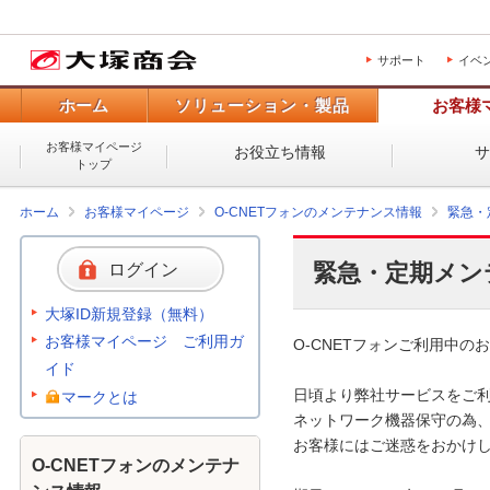
サポート
イベ
ホーム
ソリューション・製品
お客様
お客様マイページ
お役立ち情報
トップ
ホーム
お客様マイページ
O-CNETフォンのメンテナンス情報
緊急・
緊急・定期メン
ログイン
大塚ID新規登録（無料）
お客様マイページ ご利用ガ
O-CNETフォンご利用中のお
イド
日頃より弊社サービスをご利
マークとは
ネットワーク機器保守の為、
お客様にはご迷惑をおかけし
O-CNETフォンのメンテナ