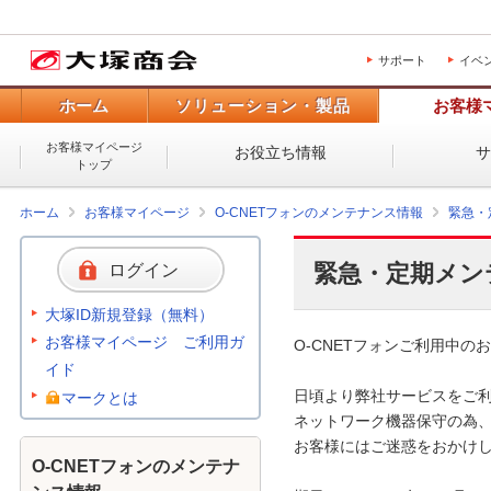
サポート
イベ
ホーム
ソリューション・製品
お客様
お客様マイページ
お役立ち情報
トップ
ホーム
お客様マイページ
O-CNETフォンのメンテナンス情報
緊急・
緊急・定期メン
ログイン
大塚ID新規登録（無料）
お客様マイページ ご利用ガ
O-CNETフォンご利用中のお
イド
日頃より弊社サービスをご利
マークとは
ネットワーク機器保守の為、
お客様にはご迷惑をおかけし
O-CNETフォンのメンテナ