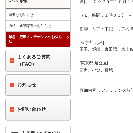
ンス情報
期日： ２０２５年１０月２３
重要なお知らせ
（１）時間：１時００分  ～ 
通信・通話障害のお知らせ
影響エリア：下記エリアの I
緊急・定期メンテナンスのお知ら
せ
[東京都 北区]

王子、堀船、東田端、東十条
よくあるご質問
[東京都 足立区]

（FAQ）
新田、小台、宮城

お知らせ
詳細内容 ：メンテナンス時
お問い合わせ
お客様マイページの