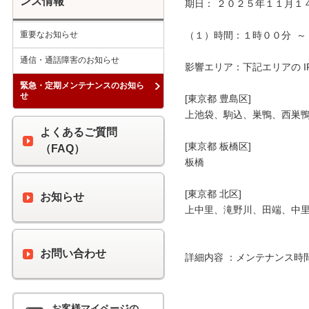
ンス情報
期日： ２０２５年１１月１４
重要なお知らせ
（１）時間：１時００分  ～ 
通信・通話障害のお知らせ
影響エリア：下記エリアの I
緊急・定期メンテナンスのお知ら
せ
[東京都 豊島区]

上池袋、駒込、巣鴨、西巣鴨
よくあるご質問
[東京都 板橋区]

（FAQ）
板橋

[東京都 北区]

お知らせ
上中里、滝野川、田端、中里
お問い合わせ
詳細内容 ：メンテナンス時
お客様マイページの