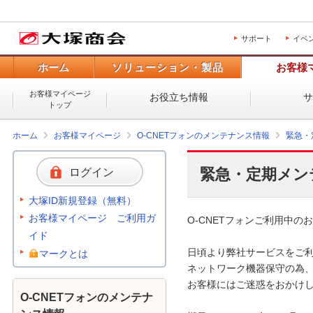
サポート
イベ
ホーム
ソリューション・製品
お客様
お客様マイページ
お役立ち情報
トップ
ホーム
お客様マイページ
O-CNETフォンのメンテナンス情報
緊急・
緊急・定期メン
ログイン
大塚ID新規登録（無料）
お客様マイページ ご利用ガ
O-CNETフォンご利用中のお
イド
日頃より弊社サービスをご利
マークとは
ネットワーク機器保守の為、
お客様にはご迷惑をおかけし
O-CNETフォンのメンテナ