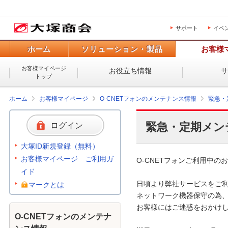
サポート
イベ
ホーム
ソリューション・製品
お客様
お客様マイページ
お役立ち情報
トップ
ホーム
お客様マイページ
O-CNETフォンのメンテナンス情報
緊急・
緊急・定期メン
ログイン
大塚ID新規登録（無料）
お客様マイページ ご利用ガ
O-CNETフォンご利用中のお
イド
日頃より弊社サービスをご利
マークとは
ネットワーク機器保守の為、
お客様にはご迷惑をおかけし
O-CNETフォンのメンテナ