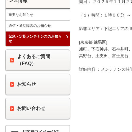
ンス情報
期日： ２０２５年１１月２７
重要なお知らせ
（１）時間：１時００分  ～ 
通信・通話障害のお知らせ
影響エリア：下記エリアの I
緊急・定期メンテナンスのお知ら
せ
[東京都 練馬区]

旭町、下石神井、石神井町、
高野台、土支田、富士見台

よくあるご質問
（FAQ）
詳細内容 ：メンテナンス時
お知らせ
お問い合わせ
お客様マイページの