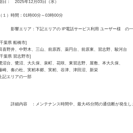
期日：　2025年12月03日（水）

（１）時間：01時00分～03時00分

　　　影響エリア：下記エリアの IP電話サービス利用 ユーザー様　の一
[千葉県 船橋市]

田喜野井、中野木、三山、前原西、薬円台、前原東、習志野、駿河台

[千葉県 習志野市]

鷺沼台、鷺沼、大久保、泉町、花咲、東習志野、屋敷、本大久保、

藤崎、奏の杜、実籾本郷、実籾、谷津、津田沼、新栄

上記エリアの一部

　　　詳細内容　：メンテナンス時間中、最大45分間の通信断が発生しま