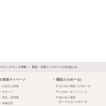
ォンのメンテナンス情報
緊急・定期メンテナンスのお知らせ
お客様マイページ
通販(たのめーる)
お役立ち情報
法人向け通販 たのめーる
サポート
たのめーるアドバンス
契約・請求書
個人向け通販
ぱーそなるたのめーる
各種設定