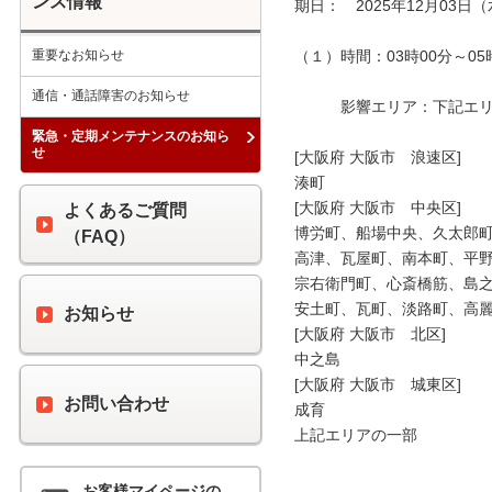
ンス情報
期日：　2025年12月03日（
重要なお知らせ
（１）時間：03時00分～05時
通信・通話障害のお知らせ
　　　影響エリア：下記エリア
緊急・定期メンテナンスのお知ら
せ
[大阪府 大阪市　浪速区]

湊町

[大阪府 大阪市　中央区]

よくあるご質問
博労町、船場中央、久太郎町
（FAQ）
高津、瓦屋町、南本町、平野
宗右衛門町、心斎橋筋、島之
安土町、瓦町、淡路町、高麗
お知らせ
[大阪府 大阪市　北区]

中之島

[大阪府 大阪市　城東区]

お問い合わせ
成育

上記エリアの一部

お客様マイページの