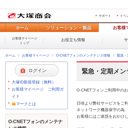
サポート
イベ
ホーム
ソリューション・製品
お客様
お客様マイページ
お役立ち情報
トップ
ホーム
お客様マイページ
O-CNETフォンのメンテナンス情報
緊急・
緊急・定期メン
ログイン
大塚ID新規登録（無料）
お客様マイページ ご利用ガ
O-CNETフォンご利用中のお
イド
日頃より弊社サービスをご利
マークとは
ネットワーク機器保守の為、
お客様にはご迷惑をおかけし
O-CNETフォンのメンテナ