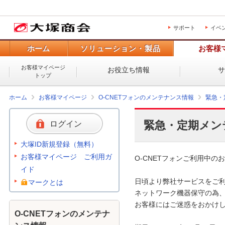
サポート
イベ
ホーム
ソリューション・製品
お客様
お客様マイページ
お役立ち情報
トップ
ホーム
お客様マイページ
O-CNETフォンのメンテナンス情報
緊急・
緊急・定期メン
ログイン
大塚ID新規登録（無料）
お客様マイページ ご利用ガ
O-CNETフォンご利用中のお
イド
日頃より弊社サービスをご利
マークとは
ネットワーク機器保守の為、
お客様にはご迷惑をおかけし
O-CNETフォンのメンテナ