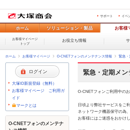
サポート
イベ
ホーム
ソリューション・製品
お客様
お客様マイページ
お役立ち情報
トップ
ホーム
お客様マイページ
O-CNETフォンのメンテナンス情報
緊急・
緊急・定期メン
ログイン
大塚ID新規登録（無料）
お客様マイページ ご利用ガ
O-CNETフォンご利用中のお
イド
日頃より弊社サービスをご利
マークとは
ネットワーク機器保守の為、
お客様にはご迷惑をおかけし
O-CNETフォンのメンテナ