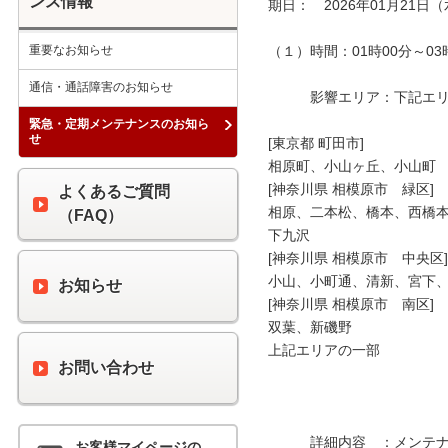
ンス情報
期日：　2026年01月21日（
重要なお知らせ
（１）時間：01時00分～03時
通信・通話障害のお知らせ
　　　影響エリア：下記エリア
緊急・定期メンテナンスのお知ら
せ
[東京都 町田市]

相原町、小山ヶ丘、小山町

[神奈川県 相模原市　緑区]

よくあるご質問
相原、二本松、橋本、西橋本
（FAQ）
下九沢

[神奈川県 相模原市　中央区]

小山、小町通、清新、宮下、
お知らせ
[神奈川県 相模原市　南区]

双葉、新磯野

上記エリアの一部

お問い合わせ
　　　詳細内容　：メンテナ
お客様マイページの