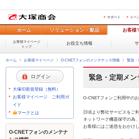
サポート
イベ
ホーム
ソリューション・製品
お客様
お客様マイページ
お役立ち情報
トップ
ホーム
お客様マイページ
O-CNETフォンのメンテナンス情報
緊急・
緊急・定期メン
ログイン
大塚ID新規登録（無料）
お客様マイページ ご利用ガ
O-CNETフォンご利用中のお
イド
日頃より弊社サービスをご利
マークとは
ネットワーク機器保守の為、
お客様にはご迷惑をおかけし
O-CNETフォンのメンテナ