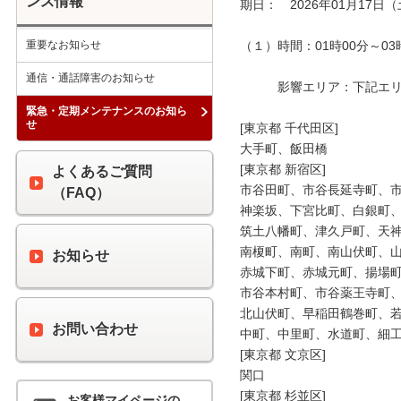
ンス情報
期日：　2026年01月17日（
重要なお知らせ
（１）時間：01時00分～03時
通信・通話障害のお知らせ
　　　影響エリア：下記エリア
緊急・定期メンテナンスのお知ら
せ
[東京都 千代田区]

大手町、飯田橋

[東京都 新宿区]

よくあるご質問
市谷田町、市谷長延寺町、市
（FAQ）
神楽坂、下宮比町、白銀町、
筑土八幡町、津久戸町、天神
南榎町、南町、南山伏町、山
お知らせ
赤城下町、赤城元町、揚場町
市谷本村町、市谷薬王寺町、
北山伏町、早稲田鶴巻町、若
お問い合わせ
中町、中里町、水道町、細工
[東京都 文京区]

関口

[東京都 杉並区]

お客様マイページの