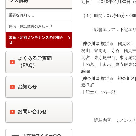
ンス情報
期日：　2026年01月30日（
重要なお知らせ
（１）時間：07時45分～09時
通信・通話障害のお知らせ
　　　影響エリア：下記エリア
緊急・定期メンテナンスのお知ら
せ
[神奈川県 横浜市　鶴見区]

梶山、豊岡町、寺谷、鶴見中
元宮、東寺尾中台、東寺尾北
よくあるご質問
上の宮、上末吉、東寺尾東台
（FAQ）
駒岡

[神奈川県 横浜市　神奈川区]

松見町

お知らせ
上記エリアの一部

お問い合わせ
　　　詳細内容　：メンテナ
お客様マイページの