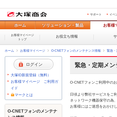
サポート
イベ
ホーム
ソリューション・製品
お客様
お客様マイページ
お役立ち情報
トップ
ホーム
お客様マイページ
O-CNETフォンのメンテナンス情報
緊急・
緊急・定期メン
ログイン
大塚ID新規登録（無料）
お客様マイページ ご利用ガ
O-CNETフォンご利用中のお
イド
日頃より弊社サービスをご利
マークとは
ネットワーク機器保守の為、
お客様にはご迷惑をおかけし
O-CNETフォンのメンテナ